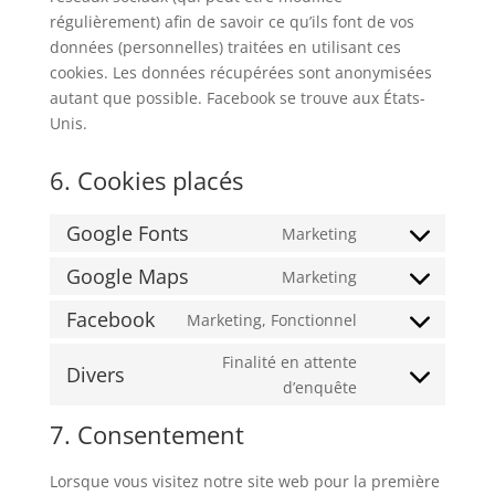
régulièrement) afin de savoir ce qu’ils font de vos
données (personnelles) traitées en utilisant ces
cookies. Les données récupérées sont anonymisées
autant que possible. Facebook se trouve aux États-
Unis.
6. Cookies placés
Google Fonts
Marketing
Consent
to
Google Maps
Marketing
Consent
service
to
Facebook
Marketing, Fonctionnel
google-
Consent
service
fonts
to
Finalité en attente
google-
Divers
service
Consent
d’enquête
maps
facebook
to
7. Consentement
service
divers
Lorsque vous visitez notre site web pour la première